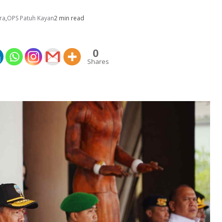
ra
,
OPS Patuh Kayan
2 min read
0
Shares