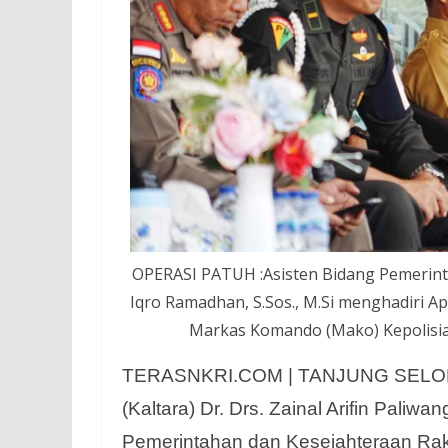
OPERASI PATUH :Asisten Bidang Pemerinta
Iqro Ramadhan, S.Sos., M.Si menghadiri A
Markas Komando (Mako) Kepolisian 
TERASNKRI.COM | TANJUNG SELOR, 
(Kaltara) Dr. Drs. Zainal Arifin Paliwa
Pemerintahan dan Kesejahteraan Raky