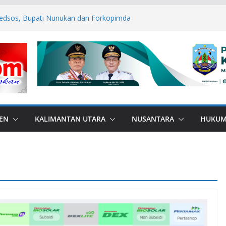
edsos, Bupati Nunukan dan Forkopimda
mas
ANA di Perbatasan, Bupati Nunukan
ebas Bullying
P ASN Tetap Dibayarkan
 RI, Bendera Merah Putih 81 Meter
an RI–Malaysia Pulau Sebatik
esar: Kodim 1506/Namlea Bersama Yonif
lo Mulai Pembangunan Jembatan
lea Ilath
EN
KALIMANTAN UTARA
NUSANTARA
HUKU