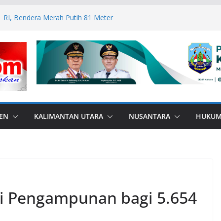
P ASN Tetap Dibayarkan
 RI, Bendera Merah Putih 81 Meter
an RI–Malaysia Pulau Sebatik
esar: Kodim 1506/Namlea Bersama Yonif
lo Mulai Pembangunan Jembatan
lea Ilath
n Sabri Canangkan BSPS 2026, 916
asan Dapat Bantuan
ANA di Perbatasan, Bupati Nunukan
bas Bullying
EN
KALIMANTAN UTARA
NUSANTARA
HUKU
i Pengampunan bagi 5.654