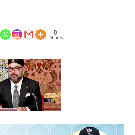
0
Shares