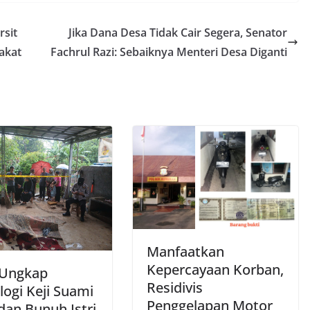
rsit
Jika Dana Desa Tidak Cair Segera, Senator
akat
Fachrul Razi: Sebaiknya Menteri Desa Diganti
Manfaatkan
Kepercayaan Korban,
i Ungkap
Residivis
logi Keji Suami
Penggelapan Motor
dan Bunuh Istri