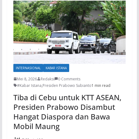
INTERNASIONAL
KABAR ISTANA
Mei 8, 2026
Redaksi
0 Comments
#Kabar Istana
,
Presiden Prabowo Subianto
1 min read
Tiba di Cebu untuk KTT ASEAN,
Presiden Prabowo Disambut
Hangat Diaspora dan Bawa
Mobil Maung