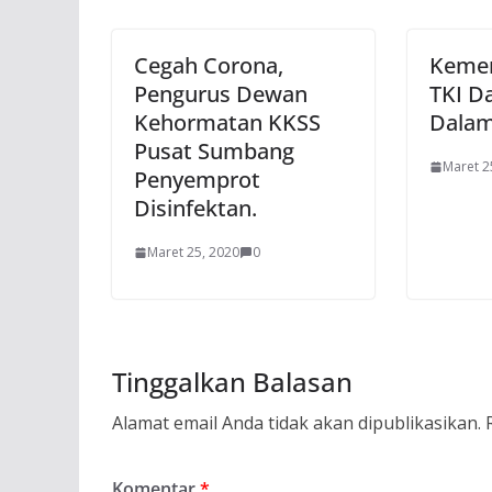
Cegah Corona,
Kemen
Pengurus Dewan
TKI Da
Kehormatan KKSS
Dalam
Pusat Sumbang
Maret 2
Penyemprot
Disinfektan.
Maret 25, 2020
0
Tinggalkan Balasan
Alamat email Anda tidak akan dipublikasikan.
Komentar
*