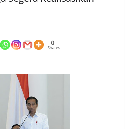
0
Shares