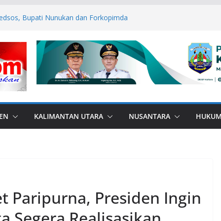
edsos, Bupati Nunukan dan Forkopimda
mas
ANA di Perbatasan, Bupati Nunukan
ebas Bullying
P ASN Tetap Dibayarkan
 RI, Bendera Merah Putih 81 Meter
an RI–Malaysia Pulau Sebatik
esar: Kodim 1506/Namlea Bersama Yonif
lo Mulai Pembangunan Jembatan
lea Ilath
EN
KALIMANTAN UTARA
NUSANTARA
HUKU
t Paripurna, Presiden Ingin
 Segera Realisasikan