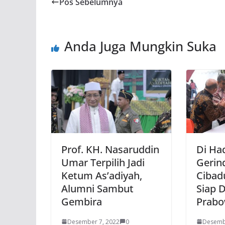
Pos Sebelumnya
Anda Juga Mungkin Suka
Prof. KH. Nasaruddin
Di Ha
Umar Terpilih Jadi
Gerin
Ketum As’adiyah,
Cibad
Alumni Sambut
Siap 
Gembira
Prab
Desember 7, 2022
0
Desemb