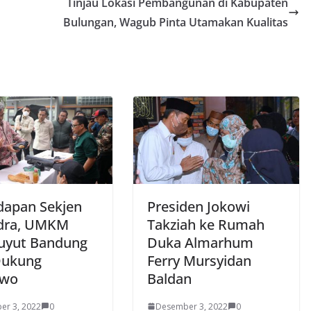
Tinjau Lokasi Pembangunan di Kabupaten
Bulungan, Wagub Pinta Utamakan Kualitas
dapan Sekjen
Presiden Jokowi
dra, UMKM
Takziah ke Rumah
uyut Bandung
Duka Almarhum
Dukung
Ferry Mursyidan
owo
Baldan
er 3, 2022
0
Desember 3, 2022
0