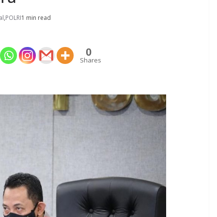
al
,
POLRI
1 min read
0
Shares