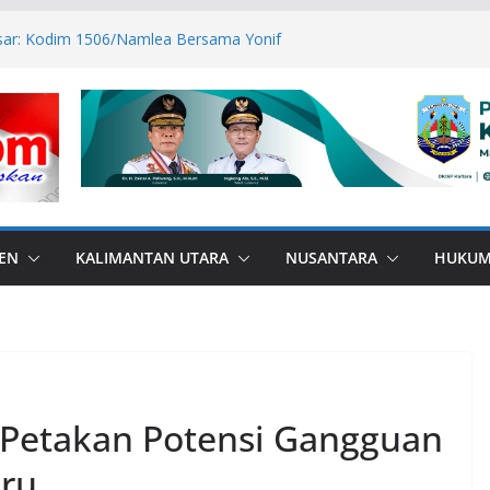
esar: Kodim 1506/Namlea Bersama Yonif
lo Mulai Pembangunan Jembatan
lea Ilath
n Sabri Canangkan BSPS 2026, 916
asan Dapat Bantuan
ANA di Perbatasan, Bupati Nunukan
bas Bullying
P ASN Tetap Dibayarkan
 RI, Bendera Merah Putih 81 Meter
an RI–Malaysia Pulau Sebatik
EN
KALIMANTAN UTARA
NUSANTARA
HUKU
n Petakan Potensi Gangguan
ru