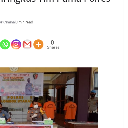
,
#Kriminal
3 min read
0
Shares