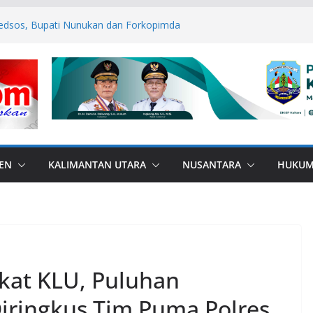
edsos, Bupati Nunukan dan Forkopimda
mas
ANA di Perbatasan, Bupati Nunukan
bas Bullying
P ASN Tetap Dibayarkan
 RI, Bendera Merah Putih 81 Meter
an RI–Malaysia Pulau Sebatik
esar: Kodim 1506/Namlea Bersama Yonif
lo Mulai Pembangunan Jembatan
lea Ilath
EN
KALIMANTAN UTARA
NUSANTARA
HUKU
at KLU, Puluhan
iringkus Tim Puma Polres