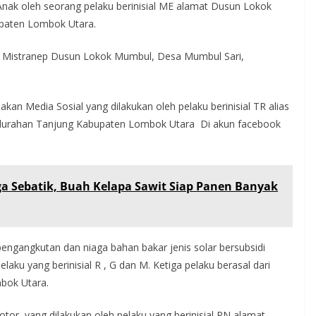
nak oleh seorang pelaku berinisial ME alamat Dusun Lokok
paten Lombok Utara.
ah Mistranep Dusun Lokok Mumbul, Desa Mumbul Sari,
n Media Sosial yang dilakukan oleh pelaku berinisial TR alias
lurahan Tanjung Kabupaten Lombok Utara Di akun facebook
a Sebatik, Buah Kelapa Sawit Siap Panen Banyak
engangkutan dan niaga bahan bakar jenis solar bersubsidi
elaku yang berinisial R , G dan M. Ketiga pelaku berasal dari
bok Utara.
tor yang dilakukan oleh pelaku yang berinisial RN alamat