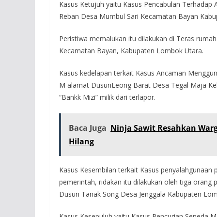
Kasus Ketujuh yaitu Kasus Pencabulan Terhadap A
Reban Desa Mumbul Sari Kecamatan Bayan Kabu
Peristiwa memalukan itu dilakukan di Teras rum
Kecamatan Bayan, Kabupaten Lombok Utara.
Kasus kedelapan terkait Kasus Ancaman Menggunaka
M alamat DusunLeong Barat Desa Tegal Maja Ke
“Bankk Mizi” milik dari terlapor.
Baca Juga
Ninja Sawit Resahkan Warg
Hilang
Kasus Kesembilan terkait Kasus penyalahgunaan p
pemerintah, ridakan itu dilakukan oleh tiga orang p
Dusun Tanak Song Desa Jenggala Kabupaten Lom
Kasus Kesepuluh yaitu Kasus Pencurian Sepeda Mo