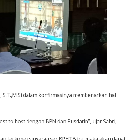
 S.T.,M.Si dalam konfirmasinya membenarkan hal
 host to host dengan BPN dan Pusdatin”, ujar Sabri,
gan terkoneksinya server BPHTB ini, maka akan dapat