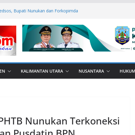
edsos, Bupati Nunukan dan Forkopimda
mas
ANA di Perbatasan, Bupati Nunukan
ebas Bullying
P ASN Tetap Dibayarkan
 RI, Bendera Merah Putih 81 Meter
an RI–Malaysia Pulau Sebatik
esar: Kodim 1506/Namlea Bersama Yonif
lo Mulai Pembangunan Jembatan
lea Ilath
EN
KALIMANTAN UTARA
NUSANTARA
HUKU
 BPHTB Nunukan Terkoneksi
an Pusdatin BPN