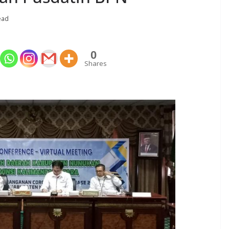
ead
0
Shares