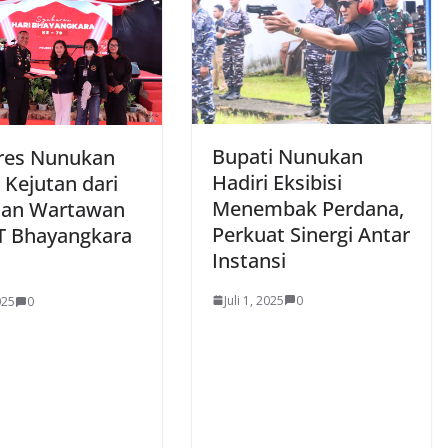
Bupati Nunukan
res Nunukan
Hadiri Eksibisi
 Kejutan dari
Menembak Perdana,
dan Wartawan
Perkuat Sinergi Antar
T Bhayangkara
Instansi
Juli 1, 2025
0
025
0