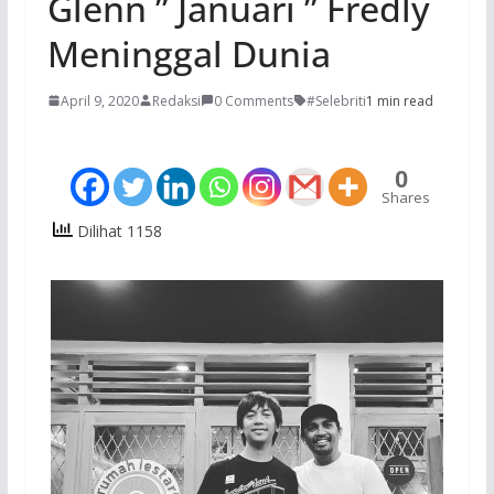
Glenn ” Januari ” Fredly
Meninggal Dunia
April 9, 2020
Redaksi
0 Comments
#Selebriti
1 min read
0
Shares
Dilihat 1158