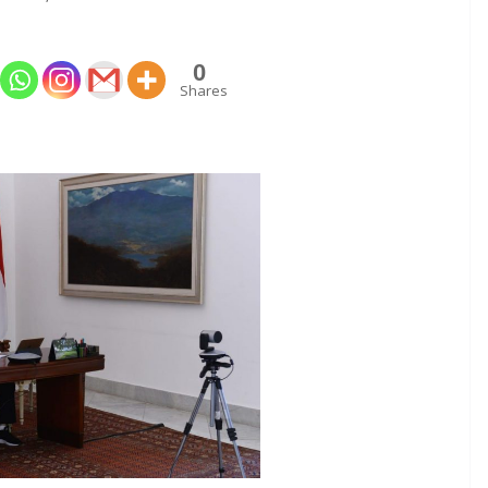
0
Shares