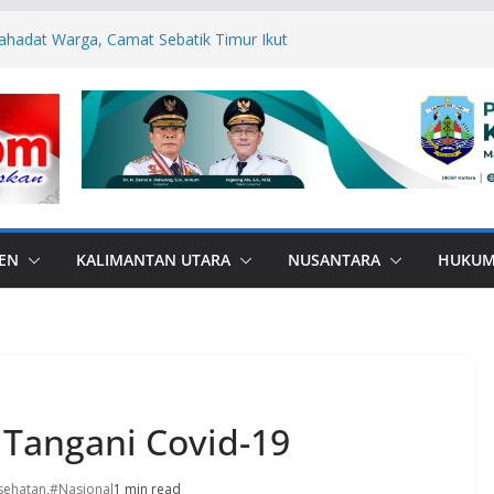
ahadat Warga, Camat Sebatik Timur Ikut
rtifikat Mualaf ke KUA
Medsos, Bupati Nunukan dan Forkopimda
mas
us, Polres Buru laksanakan Binrohtal,
embalikan Harapan para Tahanan
esa Kaki Air, Wujud Bakti Gabungan TNI
 langsung Dalam Program Polisi
n Kesadaran Hukum danHentikan
 serta Anak Sejak Dini di Sekolah
EN
KALIMANTAN UTARA
NUSANTARA
HUKU
i Tangani Covid-19
sehatan
,
#Nasional
1 min read