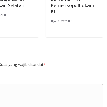
an Selatan
Kemenkopolhukam
RI
021
0
Juli 2, 2021
0
Ruas yang wajib ditandai
*