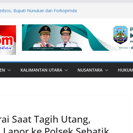
edsos, Bupati Nunukan dan Forkopimda
mas
ANA di Perbatasan, Bupati Nunukan
ebas Bullying
P ASN Tetap Dibayarkan
 RI, Bendera Merah Putih 81 Meter
an RI–Malaysia Pulau Sebatik
esar: Kodim 1506/Namlea Bersama Yonif
lo Mulai Pembangunan Jembatan
lea Ilath
EN
KALIMANTAN UTARA
NUSANTARA
HUKU
i Saat Tagih Utang,
 Lapor ke Polsek Sebatik