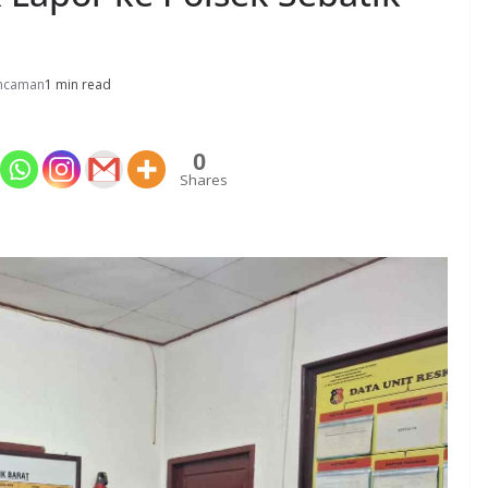
ncaman
1 min read
0
Shares