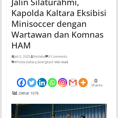
Jalin Silaturahmi,
Kapolda Kaltara Eksibisi
Minisoccer dengan
Wartawan dan Komnas
HAM
Juli 5, 2025
Redaksi
0 Comments
#Polda Kaltara
,
Sinergitas
1 min read
0
Shares
Dilihat 1076