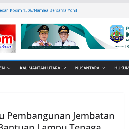
81 RI, Bendera Merah Putih 81 Meter
san RI–Malaysia Pulau Sebatik
Besar: Kodim 1506/Namlea Bersama Yonif
olo Mulai Pembangunan Jembatan
mlea Ilath
wan Sabri Canangkan BSPS 2026, 916
atasan Dapat Bantuan
RANA di Perbatasan, Bupati Nunukan
Bebas Bullying
TPP ASN Tetap Dibayarkan
EN
KALIMANTAN UTARA
NUSANTARA
HUKU
jau Pembangunan Jembatan
 Bantuan Lampu Tenaga