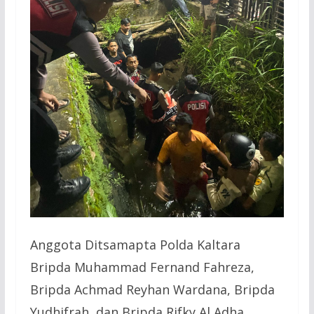
Anggota Ditsamapta Polda Kaltara
Bripda Muhammad Fernand Fahreza,
Bripda Achmad Reyhan Wardana, Bripda
Yudhifrah, dan Bripda Rifky Al Adha