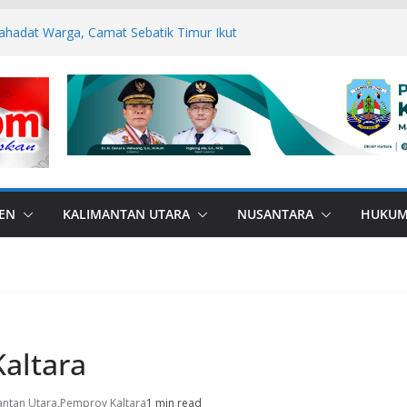
 langsung Dalam Program Polisi
n Kesadaran Hukum danHentikan
 serta Anak Sejak Dini di Sekolah
ahadat Warga, Camat Sebatik Timur Ikut
rtifikat Mualaf ke KUA
Medsos, Bupati Nunukan dan Forkopimda
mas
us, Polres Buru laksanakan Binrohtal,
embalikan Harapan para Tahanan
esa Kaki Air, Wujud Bakti Gabungan TNI
EN
KALIMANTAN UTARA
NUSANTARA
HUKU
altara
ntan Utara
,
Pemprov Kaltara
1 min read