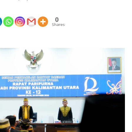
0
Shares