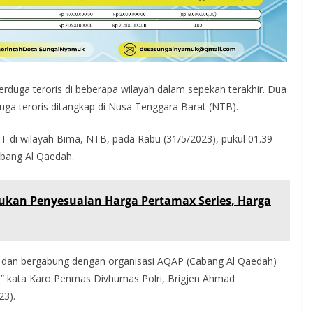
rduga teroris di beberapa wilayah dalam sepekan terakhir. Dua
duga teroris ditangkap di Nusa Tenggara Barat (NTB).
MT di wilayah Bima, NTB, pada Rabu (31/5/2023), pukul 01.39
abang Al Qaedah.
ukan Penyesuaian Harga Pertamax Series, Harga
an dan bergabung dengan organisasi AQAP (Cabang Al Qaedah)
,” kata Karo Penmas Divhumas Polri, Brigjen Ahmad
23).