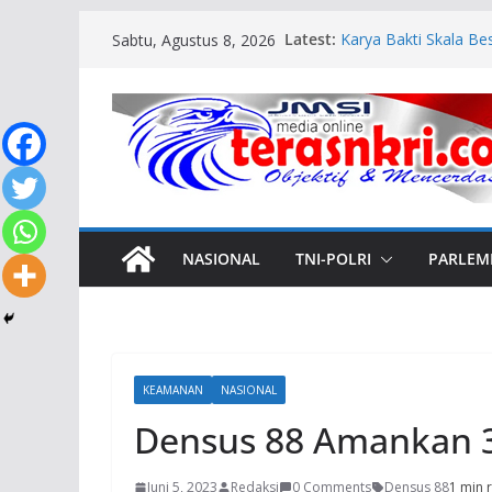
Skip
Latest:
Karya Bakti Skala B
Sabtu, Agustus 8, 2026
to
TP 821/Satria Bupo
Gantung di Desa Nam
content
Bupati Nunukan Irwa
Rumah Warga Perbat
Luncurkan GERNAS R
Targetkan Sekolah Be
Sekprov Pastikan TP
Meriahkan HUT ke-81
Berkibar di Perbatas
NASIONAL
TNI-POLRI
PARLEM
KEAMANAN
NASIONAL
Densus 88 Amankan 3 
Juni 5, 2023
Redaksi
0 Comments
Densus 88
1 min 