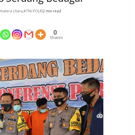
matera Utara
,
#TNI-POLRI
2 min read
0
Shares