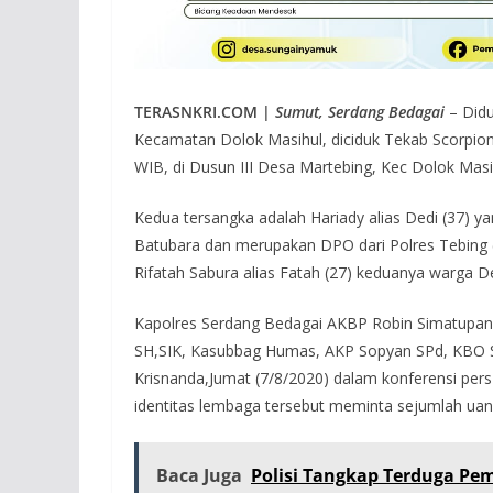
TERASNKRI.COM |
Sumut, Serdang Bedagai
– Did
Kecamatan Dolok Masihul, diciduk Tekab Scorpions
WIB, di Dusun III Desa Martebing, Kec Dolok Masi
Kedua tersangka adalah Hariady alias Dedi (37) 
Batubara dan merupakan DPO dari Polres Tebing 
Rifatah Sabura alias Fatah (27) keduanya warga D
Kapolres Serdang Bedagai AKBP Robin Simatupan
SH,SIK, Kasubbag Humas, AKP Sopyan SPd, KBO Sat
Krisnanda,Jumat (7/8/2020) dalam konferensi p
identitas lembaga tersebut meminta sejumlah ua
Baca Juga
Polisi Tangkap Terduga Pe