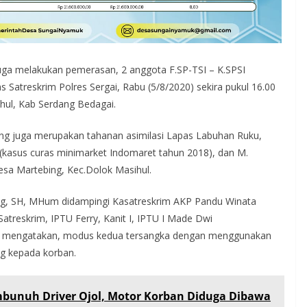
uga melakukan pemerasan, 2 anggota F.SP-TSI – K.SPSI
 Satreskrim Polres Sergai, Rabu (5/8/2020) sekira pukul 16.00
hul, Kab Serdang Bedagai.
yang juga merupakan tahanan asimilasi Lapas Labuhan Ruku,
(kasus curas minimarket Indomaret tahun 2018), dan M.
esa Martebing, Kec.Dolok Masihul.
g, SH, MHum didampingi Kasatreskrim AKP Pandu Winata
reskrim, IPTU Ferry, Kanit I, IPTU I Made Dwi
ers mengatakan, modus kedua tersangka dengan menggunakan
ng kepada korban.
mbunuh Driver Ojol, Motor Korban Diduga Dibawa