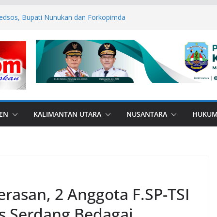
edsos, Bupati Nunukan dan Forkopimda
mas
ANA di Perbatasan, Bupati Nunukan
ebas Bullying
P ASN Tetap Dibayarkan
 RI, Bendera Merah Putih 81 Meter
an RI–Malaysia Pulau Sebatik
esar: Kodim 1506/Namlea Bersama Yonif
lo Mulai Pembangunan Jembatan
lea Ilath
EN
KALIMANTAN UTARA
NUSANTARA
HUKU
asan, 2 Anggota F.SP-TSI
es Serdang Bedagai