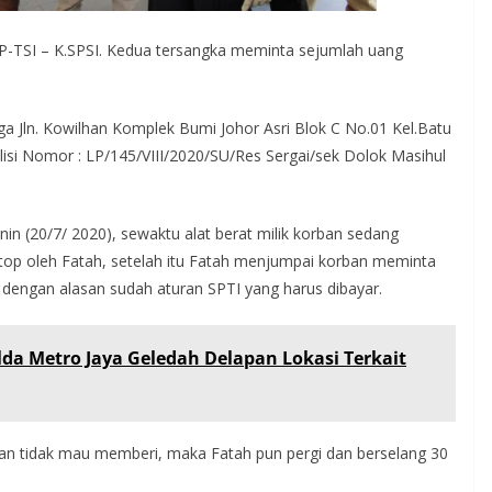
-TSI – K.SPSI. Kedua tersangka meminta sejumlah uang
a Jln. Kowilhan Komplek Bumi Johor Asri Blok C No.01 Kel.Batu
si Nomor : LP/145/VIII/2020/SU/Res Sergai/sek Dolok Masihul
nin (20/7/ 2020), sewaktu alat berat milik korban sedang
 stop oleh Fatah, setelah itu Fatah menjumpai korban meminta
dengan alasan sudah aturan SPTI yang harus dibayar.
olda Metro Jaya Geledah Delapan Lokasi Terkait
n tidak mau memberi, maka Fatah pun pergi dan berselang 30