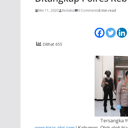
Mei 11, 2020
Redaksi
0 Comments
8 min read
Dilihat 655
Tersangka Y
www.teras-nkri.com
| Kebumen- Oleh-oleh bi