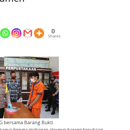
0
Shares
G bersama Barang Bukti
asanya berupa makanan ataupun barang kesukaan.