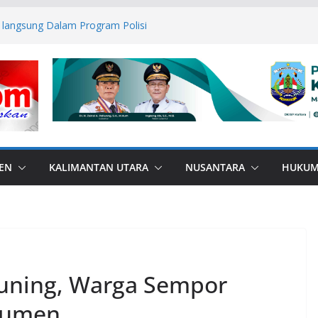
 langsung Dalam Program Polisi
n Kesadaran Hukum danHentikan
 serta Anak Sejak Dini di Sekolah
esar: Kodim 1506/Namlea Bersama Yonif
lo Mulai Pembangunan Jembatan
lea Ilath
Medsos, Bupati Nunukan dan Forkopimda
mas
us, Polres Buru laksanakan Binrohtal,
embalikan Harapan para Tahanan
esa Kaki Air, Wujud Bakti Gabungan TNI
EN
KALIMANTAN UTARA
NUSANTARA
HUKU
Kuning, Warga Sempor
bumen