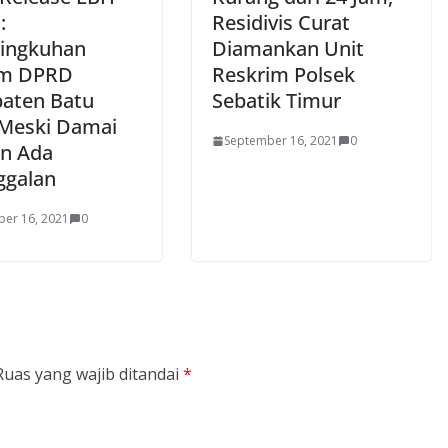
:
Residivis Curat
lingkuhan
Diamankan Unit
m DPRD
Reskrim Polsek
aten Batu
Sebatik Timur
 Meski Damai
September 16, 2021
0
n Ada
ggalan
er 16, 2021
0
Ruas yang wajib ditandai
*