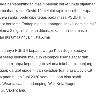
k ada berkepentingan masih banyak berkerumun dijalanan,
mbahan kasus Covid-19 melalui rapid test dibeberapa
anya sanksi perlu dipertegas pada masa PSBB II ini
ogor bersama Forkopimda, dilapangan sanksi administratif
lama 3 (tiga) kali akan diberlakukan, dan jika masih
an hukum lainnya,” Kata Alma
t adanya PSBB II kepada warga Kota Bogor supaya
at setiap individu maupun kelompok usaha sadar dan
at umum tanpa kepentingan selama inkubasi terpanjang
anggap darurat epidemi dan kejadian luar biasa Covid-19
ya pada bulan Juni 2020 semua sudah bisa stabil
a Wiranta saat mendampingi Wali Kota Bogor
r Suryakencana.