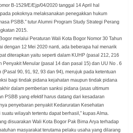
mor B-1529/E/Ejp/04/2020 tanggal 14 April hal
 pada pokoknya melaksanakan penegakkan hukum
masa PSBB.” tutur Alumni Program Study Strategi Perang
ngkatan 2015.
Bogor melalui Peraturan Wali Kota Bogor Nomor 30 Tahun
ai dengan 12 Mei 2020 nanti, ada beberapa hal menarik
pat diterapkan yaitu seperti dalam KUHP (pasal 212, 216
 Penyakit Menular (pasal 14 dan pasal 15) dan UU No . 6
(Pasal 90, 91, 92, 93 dan 94), merujuk pada ketentuan
ksi bagi tindak pidana kejahatan maupun tindak pidana
rakhir dalam pemberian sanksi pidana (asas ultimum
n PSBB yang efektif harus datang dari kesadaran
nya penyebaran penyakit Kedaruratan Kesehatan
 suatu wilayah tertentu dapat berhasil,” kupas Alma.
ang disuarakan Wali Kota Bogor Pak Bima Arya terhadap
atuhan masyarakat terutama pelaku usaha yang dilarang