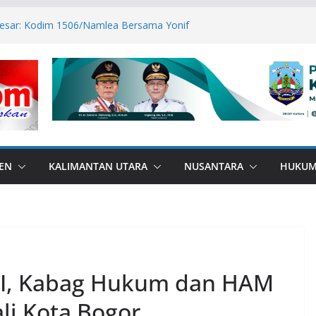
Besar: Kodim 1506/Namlea Bersama Yonif
olo Mulai Pembangunan Jembatan
mlea Ilath
wan Sabri Canangkan BSPS 2026, 916
atasan Dapat Bantuan
RANA di Perbatasan, Bupati Nunukan
Bebas Bullying
TPP ASN Tetap Dibayarkan
81 RI, Bendera Merah Putih 81 Meter
san RI–Malaysia Pulau Sebatik
EN
KALIMANTAN UTARA
NUSANTARA
HUKU
 II, Kabag Hukum dan HAM
li Kota Bogor