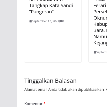
Tangkap Kata Sandi
Ferari 
“Pangeran”
Perse
Oknu
September 17, 2021
0
Kabup
Bara,
Namu
Kejan
Septemb
Tinggalkan Balasan
Alamat email Anda tidak akan dipublikasikan.
Komentar
*