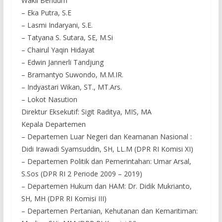
Wakil Bendum
– Eka Putra, S.E
– Lasmi Indaryani, S.E.
– Tatyana S. Sutara, SE, M.Si
– Chairul Yaqin Hidayat
– Edwin Jannerli Tandjung
– Bramantyo Suwondo, M.M.IR.
– Indyastari Wikan, ST., MT.Ars.
– Lokot Nasution
Direktur Eksekutif: Sigit Raditya, MIS, MA
Kepala Departemen
– Departemen Luar Negeri dan Keamanan Nasional :
Didi Irawadi Syamsuddin, SH, LL.M (DPR RI Komisi XI)
– Departemen Politik dan Pemerintahan: Umar Arsal,
S.Sos (DPR RI 2 Periode 2009 – 2019)
– Departemen Hukum dan HAM: Dr. Didik Mukrianto,
SH, MH (DPR RI Komisi III)
– Departemen Pertanian, Kehutanan dan Kemaritiman: