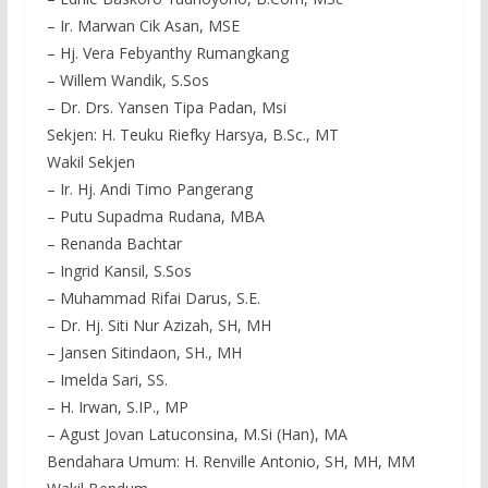
– Ir. Marwan Cik Asan, MSE
– Hj. Vera Febyanthy Rumangkang
– Willem Wandik, S.Sos
– Dr. Drs. Yansen Tipa Padan, Msi
Sekjen: H. Teuku Riefky Harsya, B.Sc., MT
Wakil Sekjen
– Ir. Hj. Andi Timo Pangerang
– Putu Supadma Rudana, MBA
– Renanda Bachtar
– Ingrid Kansil, S.Sos
– Muhammad Rifai Darus, S.E.
– Dr. Hj. Siti Nur Azizah, SH, MH
– Jansen Sitindaon, SH., MH
– Imelda Sari, SS.
– H. Irwan, S.IP., MP
– Agust Jovan Latuconsina, M.Si (Han), MA
Bendahara Umum: H. Renville Antonio, SH, MH, MM