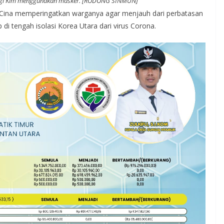
pingi Kim menggunakan masker. [RODONG SINMUN]
h Cina memperingatkan warganya agar menjauh dari perbatasan
i tengah isolasi Korea Utara dari virus Corona.