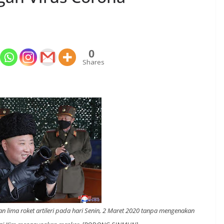
0
Shares
 lima roket artileri pada hari Senin, 2 Maret 2020 tanpa mengenakan