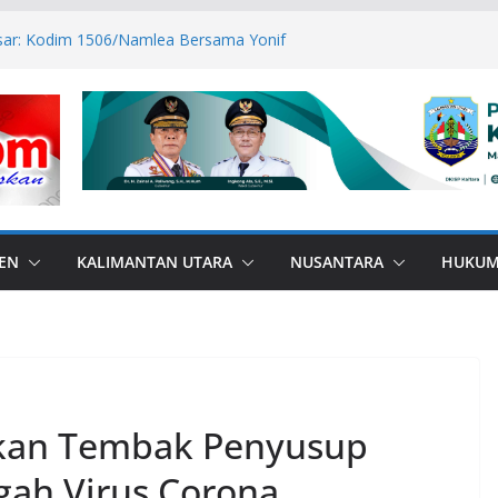
esar: Kodim 1506/Namlea Bersama Yonif
lo Mulai Pembangunan Jembatan
lea Ilath
n Sabri Canangkan BSPS 2026, 916
asan Dapat Bantuan
ANA di Perbatasan, Bupati Nunukan
bas Bullying
P ASN Tetap Dibayarkan
 RI, Bendera Merah Putih 81 Meter
an RI–Malaysia Pulau Sebatik
EN
KALIMANTAN UTARA
NUSANTARA
HUKU
Akan Tembak Penyusup
gah Virus Corona