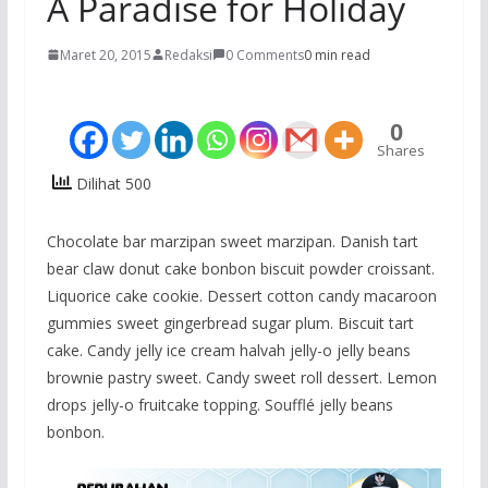
A Paradise for Holiday
Maret 20, 2015
Redaksi
0 Comments
0 min read
0
Shares
Dilihat 500
Chocolate bar marzipan sweet marzipan. Danish tart
bear claw donut cake bonbon biscuit powder croissant.
Liquorice cake cookie. Dessert cotton candy macaroon
gummies sweet gingerbread sugar plum. Biscuit tart
cake. Candy jelly ice cream halvah jelly-o jelly beans
brownie pastry sweet. Candy sweet roll dessert. Lemon
drops jelly-o fruitcake topping. Soufflé jelly beans
bonbon.