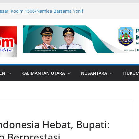
Besar: Kodim 1506/Namlea Bersama Yonif
olo Mulai Pembangunan Jembatan
mlea Ilath
wan Sabri Canangkan BSPS 2026, 916
atasan Dapat Bantuan
RANA di Perbatasan, Bupati Nunukan
Bebas Bullying
TPP ASN Tetap Dibayarkan
81 RI, Bendera Merah Putih 81 Meter
san RI–Malaysia Pulau Sebatik
EN
KALIMANTAN UTARA
NUSANTARA
HUKU
ndonesia Hebat, Bupati:
n Berprestasi