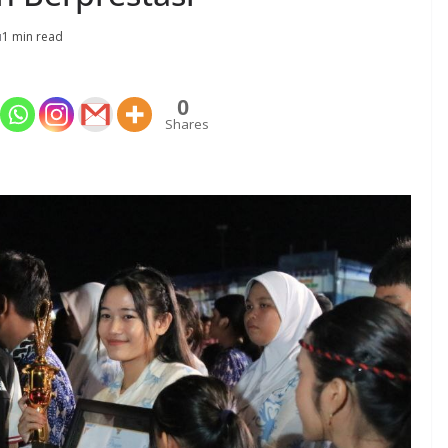
u
1 min read
0
Shares