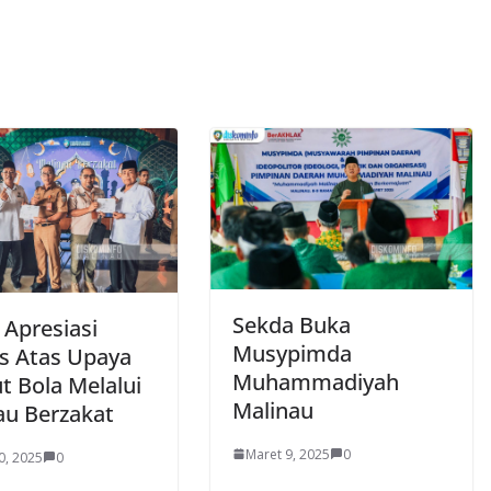
Sekda Buka
 Apresiasi
Musypimda
s Atas Upaya
Muhammadiyah
t Bola Melalui
Malinau
au Berzakat
Maret 9, 2025
0
0, 2025
0