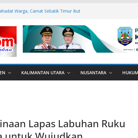
ahadat Warga, Camat Sebatik Timur Ikut
rtifikat Mualaf ke KUA
Medsos, Bupati Nunukan dan Forkopimda
mas
us, Polres Buru laksanakan Binrohtal,
embalikan Harapan para Tahanan
esa Kaki Air, Wujud Bakti Gabungan TNI
 langsung Dalam Program Polisi
n Kesadaran Hukum danHentikan
 serta Anak Sejak Dini di Sekolah
EN
KALIMANTAN UTARA
NUSANTARA
HUKU
inaan Lapas Labuhan Ruku
a untuk Wujudkan