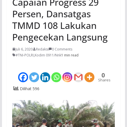
Capaian Progress 29
Persen, Dansatgas
TMMD 108 Lakukan
Pengecekan Langsung
Juli 6, 2020
Redaksi
0 Comments
#TNI-POLRI
,
Kodim 0911/Nnk
1 min read
0
Shares
Dilihat 596