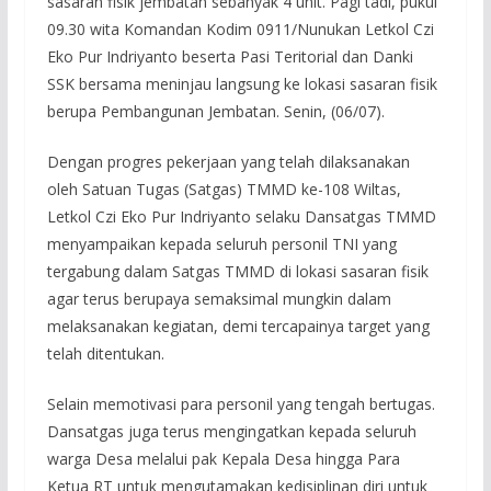
sasaran fisik jembatan sebanyak 4 unit. Pagi tadi, pukul
09.30 wita Komandan Kodim 0911/Nunukan Letkol Czi
Eko Pur Indriyanto beserta Pasi Teritorial dan Danki
SSK bersama meninjau langsung ke lokasi sasaran fisik
berupa Pembangunan Jembatan. Senin, (06/07).
Dengan progres pekerjaan yang telah dilaksanakan
oleh Satuan Tugas (Satgas) TMMD ke-108 Wiltas,
Letkol Czi Eko Pur Indriyanto selaku Dansatgas TMMD
menyampaikan kepada seluruh personil TNI yang
tergabung dalam Satgas TMMD di lokasi sasaran fisik
agar terus berupaya semaksimal mungkin dalam
melaksanakan kegiatan, demi tercapainya target yang
telah ditentukan.
Selain memotivasi para personil yang tengah bertugas.
Dansatgas juga terus mengingatkan kepada seluruh
warga Desa melalui pak Kepala Desa hingga Para
Ketua RT untuk mengutamakan kedisiplinan diri untuk