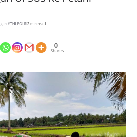
ngan
,
#TNI-POLRI
2 min read
0
Shares