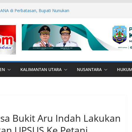
ANA di Perbatasan, Bupati Nunukan
bas Bullying
P ASN Tetap Dibayarkan
 RI, Bendera Merah Putih 81 Meter
an RI–Malaysia Pulau Sebatik
esar: Kodim 1506/Namlea Bersama Yonif
lo Mulai Pembangunan Jembatan
lea Ilath
n Sabri Canangkan BSPS 2026, 916
asan Dapat Bantuan
EN
KALIMANTAN UTARA
NUSANTARA
HUKU
sa Bukit Aru Indah Lakukan
an UPSUS Ke Petani