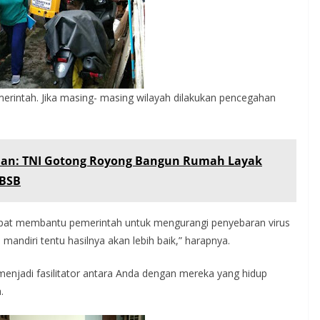
erintah. Jika masing- masing wilayah dilakukan pencegahan
an: TNI Gotong Royong Bangun Rumah Layak
KBSB
apat membantu pemerintah untuk mengurangi penyebaran virus
 mandiri tentu hasilnya akan lebih baik,” harapnya.
njadi fasilitator antara Anda dengan mereka yang hidup
.