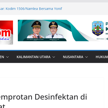
esar: Kodim 1506/Namlea Bersama Yonif
lo Mulai Pembangunan Jembatan
lea Ilath
n Sabri Canangkan BSPS 2026, 916
asan Dapat Bantuan
ANA di Perbatasan, Bupati Nunukan
bas Bullying
P ASN Tetap Dibayarkan
 RI, Bendera Merah Putih 81 Meter
an RI–Malaysia Pulau Sebatik
EN
KALIMANTAN UTARA
NUSANTARA
HUKU
mprotan Desinfektan di
at