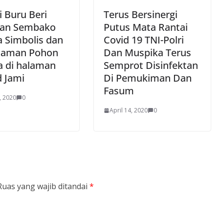
i Buru Beri
Terus Bersinergi
an Sembako
Putus Mata Rantai
a Simbolis dan
Covid 19 TNI-Polri
naman Pohon
Dan Muspika Terus
 di halaman
Semprot Disinfektan
d Jami
Di Pemukiman Dan
Fasum
, 2020
0
April 14, 2020
0
Ruas yang wajib ditandai
*