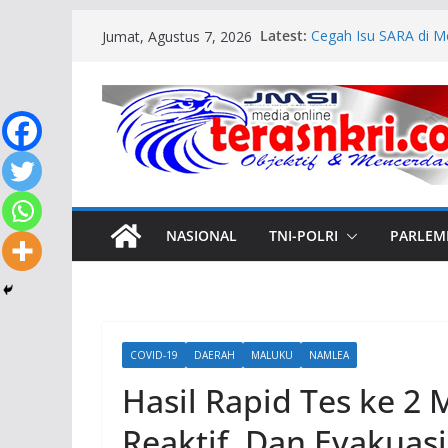
Skip
Latest:
Cegah Isu SARA di M
Jumat, Agustus 7, 2026
to
Gelar Rakor Kamtib
Luncurkan GERNAS R
content
Targetkan Sekolah B
Sekprov Pastikan TP
Meriahkan HUT ke-81
Berkibar di Perbatas
Karya Bakti Skala B
TP 821/Satria Bupo
Gantung di Desa Nam
NASIONAL
TNI-POLRI
PARLEM
COVID-19
DAERAH
MALUKU
NAMLEA
Hasil Rapid Tes ke 2
Reaktif, Dan Evakuasi