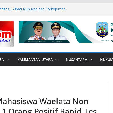
edsos, Bupati Nunukan dan Forkopimda
mas
ANA di Perbatasan, Bupati Nunukan
ebas Bullying
P ASN Tetap Dibayarkan
 RI, Bendera Merah Putih 81 Meter
an RI–Malaysia Pulau Sebatik
esar: Kodim 1506/Namlea Bersama Yonif
lo Mulai Pembangunan Jembatan
lea Ilath
EN
KALIMANTAN UTARA
NUSANTARA
HUKU
 Mahasiswa Waelata Non
 1 Orang Positif Rapid Tes