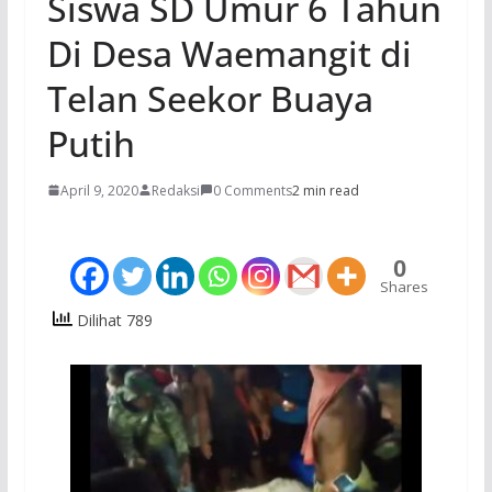
Siswa SD Umur 6 Tahun
Di Desa Waemangit di
Telan Seekor Buaya
Putih
April 9, 2020
Redaksi
0 Comments
2 min read
0
Shares
Dilihat 789