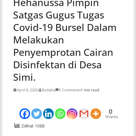
Hehanussa Pimpin
Satgas Gugus Tugas
Covid-19 Bursel Dalam
Melakukan
Penyemprotan Cairan
Disinfektan di Desa
Simi.
April 9, 2020
Redaksi
0 Comments
1 min read
0
Shares
Dilihat 1088