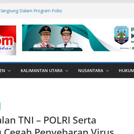
 langsung Dalam Program Polisi
n Kesadaran Hukum danHentikan
 serta Anak Sejak Dini di Sekolah
esar: Kodim 1506/Namlea Bersama Yonif
lo Mulai Pembangunan Jembatan
lea Ilath
Medsos, Bupati Nunukan dan Forkopimda
mas
us, Polres Buru laksanakan Binrohtal,
embalikan Harapan para Tahanan
esa Kaki Air, Wujud Bakti Gabungan TNI
EN
KALIMANTAN UTARA
NUSANTARA
HUKU
lan TNI – POLRI Serta
u Cegah Penyebaran Virus