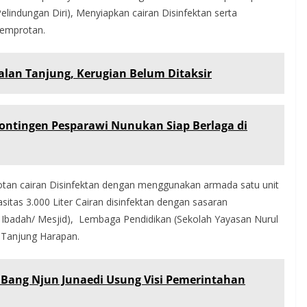
lindungan Diri), Menyiapkan cairan Disinfektan serta
yemprotan.
alan Tanjung, Kerugian Belum Ditaksir
ontingen Pesparawi Nunukan Siap Berlaga di
tan cairan Disinfektan dengan menggunakan armada satu unit
as 3.000 Liter Cairan disinfektan dengan sasaran
t Ibadah/ Mesjid), Lembaga Pendidikan (Sekolah Yayasan Nurul
 Tanjung Harapan.
, Bang Njun Junaedi Usung Visi Pemerintahan