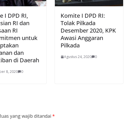
e I DPD RI,
Komite I DPD RI:
sian RI dan
Tolak Pilkada
saan RI
Desember 2020, KPK
mitmen untuk
Awasi Anggaran
ptakan
Pilkada
anan dan
Agustus 24, 2020
0
tiban di Daerah
er 8, 2020
0
Ruas yang wajib ditandai
*