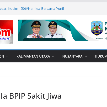
Besar: Kodim 1506/Namlea Bersama Yonif
olo Mulai Pembangunan Jembatan
mlea Ilath
wan Sabri Canangkan BSPS 2026, 916
atasan Dapat Bantuan
RANA di Perbatasan, Bupati Nunukan
Bebas Bullying
TPP ASN Tetap Dibayarkan
81 RI, Bendera Merah Putih 81 Meter
san RI–Malaysia Pulau Sebatik
EN
KALIMANTAN UTARA
NUSANTARA
HUKU
la BPIP Sakit Jiwa