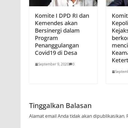
Komite I DPD RI dan
Komit
Kemendes akan
Kepoli
Bersinergi dalam
Kejak
Program
berko
Penanggulangan
menci
Covid19 di Desa
Keam
Keter
September 9, 2020
0
Septemb
Tinggalkan Balasan
Alamat email Anda tidak akan dipublikasikan.