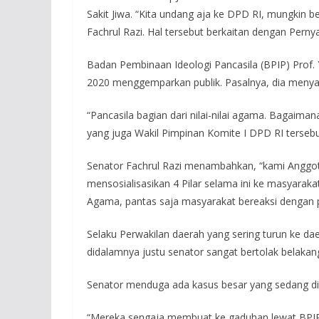
Sakit Jiwa. “Kita undang aja ke DPD RI, mungkin b
Fachrul Razi. Hal tersebut berkaitan dengan Pern
Badan Pembinaan Ideologi Pancasila (BPIP) Prof.
2020 menggemparkan publik. Pasalnya, dia menya
“Pancasila bagian dari nilai-nilai agama. Bagaima
yang juga Wakil Pimpinan Komite I DPD RI tersebu
Senator Fachrul Razi menambahkan, “kami Anggo
mensosialisasikan 4 Pilar selama ini ke masyaraka
Agama, pantas saja masyarakat bereaksi dengan p
Selaku Perwakilan daerah yang sering turun ke dae
didalamnya justu senator sangat bertolak belaka
Senator menduga ada kasus besar yang sedang di
“Mereka sengaja membuat ke gaduhan lewat BPIP 