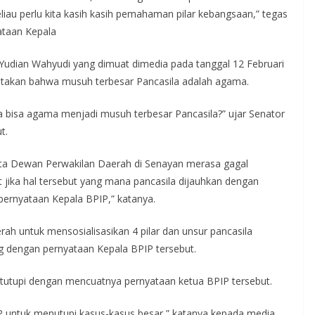
eliau perlu kita kasih kasih pemahaman pilar kebangsaan,” tegas
yataan Kepala
 Yudian Wahyudi yang dimuat dimedia pada tanggal 12 Februari
takan bahwa musuh terbesar Pancasila adalah agama.
na bisa agama menjadi musuh terbesar Pancasila?” ujar Senator
t.
ta Dewan Perwakilan Daerah di Senayan merasa gagal
t jika hal tersebut yang mana pancasila dijauhkan dengan
ernyataan Kepala BPIP,” katanya.
rah untuk mensosialisasikan 4 pilar dan unsur pancasila
ng dengan pernyataan Kepala BPIP tersebut.
tutupi dengan mencuatnya pernyataan ketua BPIP tersebut.
untuk menutupi kasus-kasus besar,” katanya kepada media,