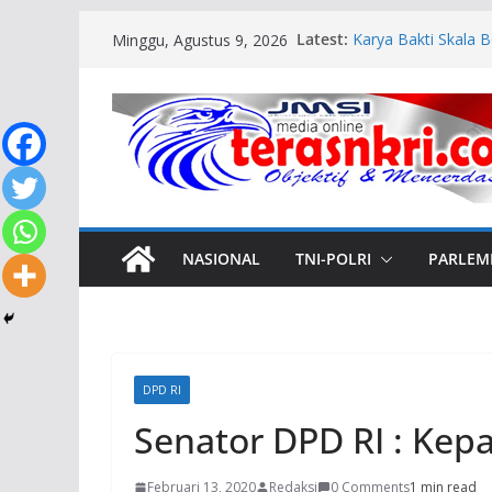
Skip
Latest:
Karya Bakti Skala 
Minggu, Agustus 9, 2026
to
TP 821/Satria Bup
Gantung di Desa Na
content
Bupati Nunukan Ir
Rumah Warga Perb
Luncurkan GERNAS 
Targetkan Sekolah 
Sekprov Pastikan 
Meriahkan HUT ke-
Berkibar di Perbata
NASIONAL
TNI-POLRI
PARLEM
DPD RI
Senator DPD RI : Kepa
Februari 13, 2020
Redaksi
0 Comments
1 min read