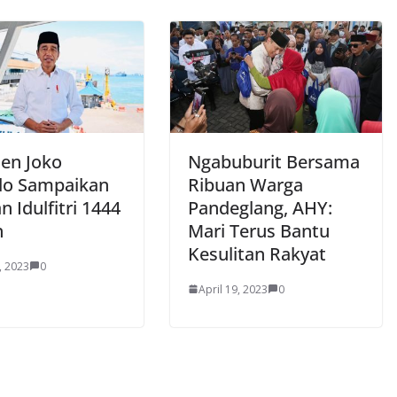
den Joko
Ngabuburit Bersama
o Sampaikan
Ribuan Warga
 Idulfitri 1444
Pandeglang, AHY:
h
Mari Terus Bantu
Kesulitan Rakyat
, 2023
0
April 19, 2023
0