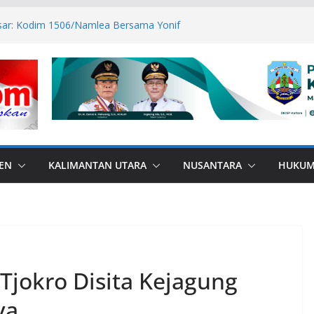
esar: Kodim 1506/Namlea Bersama Yonif
lo Mulai Pembangunan Jembatan
lea Ilath
n Sabri Canangkan BSPS 2026, 916
asan Dapat Bantuan
ANA di Perbatasan, Bupati Nunukan
bas Bullying
P ASN Tetap Dibayarkan
 RI, Bendera Merah Putih 81 Meter
an RI–Malaysia Pulau Sebatik
EN
KALIMANTAN UTARA
NUSANTARA
HUKU
jokro Disita Kejagung
ya