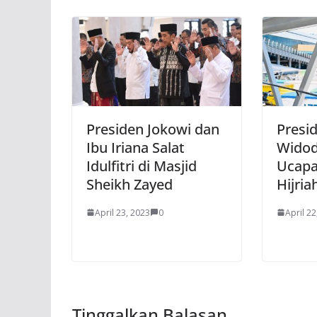
Presiden Jokowi dan
Presi
Ibu Iriana Salat
Widod
Idulfitri di Masjid
Ucapan
Sheikh Zayed
Hijria
April 23, 2023
0
April 22
Tinggalkan Balasan