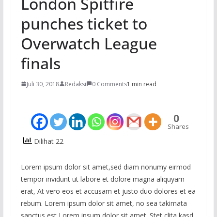
London Spitfire
punches ticket to
Overwatch League
finals
Juli 30, 2018
Redaksi
0 Comments
1 min read
0
Shares
Dilihat 22
Lorem ipsum dolor sit amet,sed diam nonumy eirmod
tempor invidunt ut labore et dolore magna aliquyam
erat, At vero eos et accusam et justo duo dolores et ea
rebum. Lorem ipsum dolor sit amet, no sea takimata
sanctus est Lorem ipsum dolor sit amet. Stet clita kasd