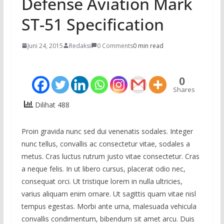
Defense Aviation Mark
ST-51 Specification
Juni 24, 2015
Redaksi
0 Comments
0 min read
0
Shares
Dilihat 488
Proin gravida nunc sed dui venenatis sodales. Integer
nunc tellus, convallis ac consectetur vitae, sodales a
metus. Cras luctus rutrum justo vitae consectetur. Cras
a neque felis. In ut libero cursus, placerat odio nec,
consequat orci. Ut tristique lorem in nulla ultricies,
varius aliquam enim ornare. Ut sagittis quam vitae nisl
tempus egestas. Morbi ante urna, malesuada vehicula
convallis condimentum, bibendum sit amet arcu. Duis