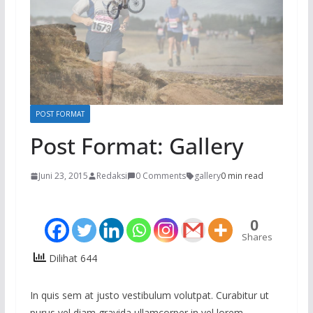
POST FORMAT
Post Format: Gallery
Juni 23, 2015
Redaksi
0 Comments
gallery
0 min read
0
Shares
Dilihat 644
In quis sem at justo vestibulum volutpat. Curabitur ut
purus vel diam gravida ullamcorper in vel lorem.