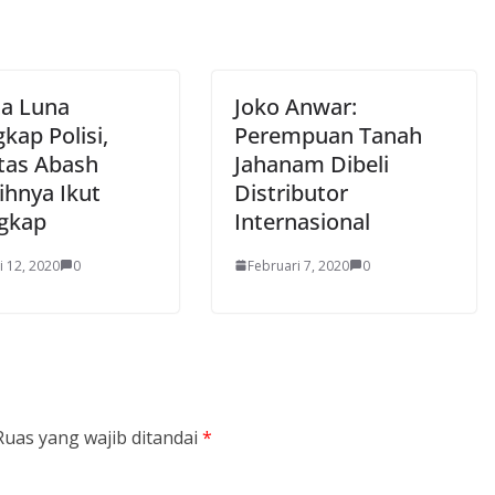
ta Luna
Joko Anwar:
kap Polisi,
Perempuan Tanah
itas Abash
Jahanam Dibeli
ihnya Ikut
Distributor
gkap
Internasional
i 12, 2020
0
Februari 7, 2020
0
Ruas yang wajib ditandai
*