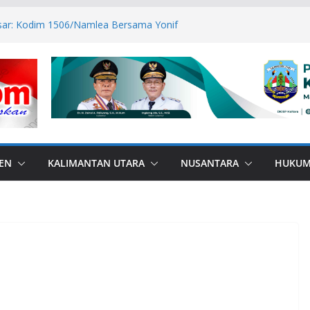
esar: Kodim 1506/Namlea Bersama Yonif
lo Mulai Pembangunan Jembatan
lea Ilath
n Sabri Canangkan BSPS 2026, 916
asan Dapat Bantuan
ANA di Perbatasan, Bupati Nunukan
bas Bullying
P ASN Tetap Dibayarkan
 RI, Bendera Merah Putih 81 Meter
an RI–Malaysia Pulau Sebatik
EN
KALIMANTAN UTARA
NUSANTARA
HUKU