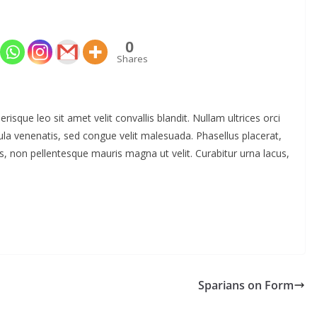
0
Shares
risque leo sit amet velit convallis blandit. Nullam ultrices orci
igula venenatis, sed congue velit malesuada. Phasellus placerat,
s, non pellentesque mauris magna ut velit. Curabitur urna lacus,
Sparians on Form